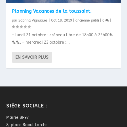
Planning Vacances de la toussaint.
par
Sabrina Vignuales
|
Oct 18, 2019
|
ancienne publi
|
0
|
– lundi 21 octobre : créneau libre de 18h00 à 23h00🏸
🏸🏸, – mercredi 23 octobre :...
EN SAVOIR PLUS
SIÈGE SOCIALE :
Mairie BP97
8, place Raoul Larche